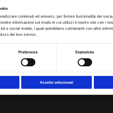
ookie
nalizzare contenuti ed annunci, per fornire funzionalità dei socia
inoltre informazioni sul modo in cui utilizzi il nostro sito con i n
icità e social media, i quali potrebbero combinarle con altre inform
Copyright © 2017 Raffaele Cecon – All rights reserved
lizzo dei loro servizi.
Informativa sulla Privacy
–
Informativa sui cookies
Preferenze
Statistiche
Accetta selezionati