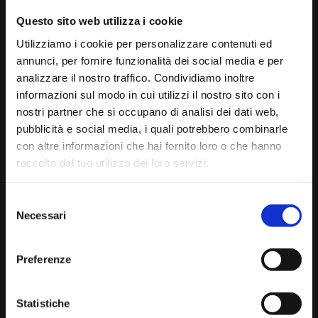
Questo sito web utilizza i cookie
Utilizziamo i cookie per personalizzare contenuti ed
annunci, per fornire funzionalità dei social media e per
analizzare il nostro traffico. Condividiamo inoltre
informazioni sul modo in cui utilizzi il nostro sito con i
nostri partner che si occupano di analisi dei dati web,
pubblicità e social media, i quali potrebbero combinarle
con altre informazioni che hai fornito loro o che hanno
SUONO E SILENZIO
raccolto dal tuo utilizzo dei loro servizi.
19 settembre 2025
Selezione
18:00
Necessari
del
Prato Carnico
consenso
Atelier del Clavicembalo Fratelli Leita
Preferenze
Spettacolo musicale
La vita di Anna Magdalena e Johann Sebastian Bach
Statistiche
Sara Beinat
(Anna Magdalena Bach)