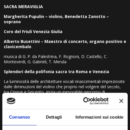
SACRA MERAVIGLIA
Margherita Pupulin – violino, Benedetta Zanotto –
soprano
Coro del Friuli Venezia Giulia
Alberto Busettini – Maestro di concerto, organo positivo e
clavicembalo
musica di G. P. da Palestrina, F. Rognoni, D. Castello, C.
Monteverdi, G. Gabrieli, T. Merula
Splendori della polifonia sacra tra Roma e Venezia
La luminosità delle architetture vocali rinascimentali impreziosite
dalle diminuzioni del violino che proprio nel volgere del secolo,
tra Cinque e Seicento, inizia un inesorabile percorso di
emancipazione dalla musica vocale. A completare l’affresco
vocale, la formazione di 24 coristi guidati dal maestro Alberto
Busettini esegue pagine a più cori di Allegri, Victoria, Monteverdi,
Giovanni Gabrieli, Lotti.
Consenso
Dettagli
Informazioni sui cookie
La pratica dei cori battenti, un effetto di spazializzazione e
stereofonia rinascimentale studiato dai compositori dell’epoca