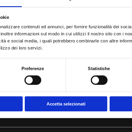
eventi e conferenze che avranno 
materiale e immateriale di quest
spessore, coordinato dal direttore
l’estate tarvisiana, integrandosi 
ookie
tutto da esplorare, adatto a famig
nalizzare contenuti ed annunci, per fornire funzionalità dei socia
Renzo Zanette,
Sindaco di Tarvisio
inoltre informazioni sul modo in cui utilizzi il nostro sito con i n
Guardare al passato per capire me
icità e social media, i quali potrebbero combinarle con altre inform
Comune di Tarvisio, è un appunta
lizzo dei loro servizi.
territorio, un momento dedicato a
triplice confine e allo stesso un’o
del paese in cui vivono, unica e r
Preferenze
Statistiche
Alberto Busettini,
Direttore Artistic
Radici è un progetto del Comune d
Giulia, la collaborazione di Pro L
un’ampia rete di partner internazi
preservare e divulgare la ricchezz
Accetta selezionati
a Tarvisio, dal 19 luglio al 7 se
www.radicitarvisio.com