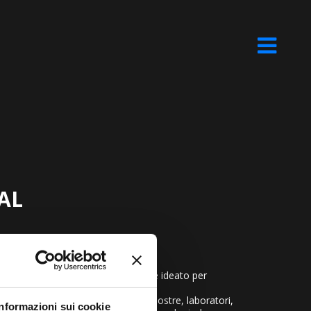
VAL
tto “Radici”, il contenitore culturale ideato per
artistico e storico della Valcanale.
resentare un programma ricco di mostre, laboratori,
Informazioni sui cookie