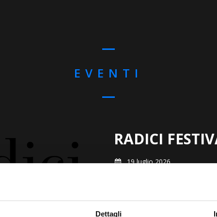
EVENTI
RADICI FESTI
19 luglio 2026
18:00
Tarvisio protagonista con il proge
rivalutare il patrimonio naturale, 
Siamo veramente orgogliosi di p
Dettagli