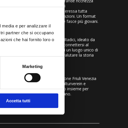
come filo logico il racconto della grande ricchezza
a comunità. Un progetto culturale di
 artistico Alberto Busettini, che interessa tutta
alla perfezione con le altre manifestazioni. Un format
lie e con eventi riservati anche alle fasce più giovani.
l media e per analizzare il
ostri partner che si occupano
glio il nostro presente e il futuro. Radici, ideato da
azioni che hai fornito loro o
mento estivo nel Tarvisiano per riconnettersi al
i turisti per andare alla scoperta di un luogo unico di
ccasione dedicata ai cittadini per rivalutare la storia
icca di sfaccettature.
Marketing
o
i Tarvisio, con il sostegno di Regione Friuli Venezia
oco Il Tiglio Valcanale, Kanaltaler Kulturverein e
onali, regionali e locali che lavorano insieme per
a culturale del territorio del Tarvisiano.
Accetta tutti
ttembre 2026