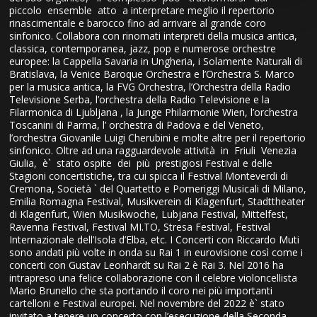
piccolo ensemble atto a interpretare meglio il repertorio
rinascimentale e barocco fino ad arrivare al grande coro
sinfonico. Collabora con rinomati interpreti della musica antica,
classica, contemporanea, jazz, pop e numerose orchestre
europee: la Cappella Savaria in Ungheria, i Solamente Naturali di
Bratislava, la Venice Baroque Orchestra e l’Orchestra S. Marco
per la musica antica, la FVG Orchestra, l’Orchestra della Radio
Televisione Serba, l’orchestra della Radio Televisione e la
Filarmonica di Ljubljana , la Junge Philarmonie Wien, l’orchestra
Toscanini di Parma, l’ orchestra di Padova e del Veneto,
l’orchestra Giovanile Luigi Cherubini e molte altre per il repertorio
sinfonico. Oltre ad una ragguardevole attività in Friuli Venezia
Giulia, è` stato ospite dei più prestigiosi Festival e delle
Stagioni concertistiche, tra cui spicca il Festival Monteverdi di
Cremona, Società ` del Quartetto e Pomeriggi Musicali di Milano,
Emilia Romagna Festival, Musikverein di Klagenfurt, Stadttheater
di Klagenfurt, Wien Musikwoche, Lubjana Festival, Mittelfest,
Ravenna Festival, Festival MI.TO, Stresa Festival, Festival
Internazionale dell’Isola d’Elba, etc. I Concerti con Riccardo Muti
sono andati più volte in onda su Rai 1 in eurovisione così come i
concerti con Gustav Leonhardt su Rai 2 è Rai 3. Nel 2016 ha
intrapreso una felice collaborazione con il celebre violoncellista
Mario Brunello che sta portando il coro nei più importanti
cartelloni e Festival europei. Nel novembre del 2022 è` stato
invitato a tenere un concerto con l’esecuzione della Seconda