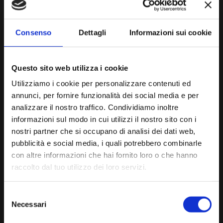
Motectorum …, Liber Secundus
,
Venezia, Antonio Gardano, 1604
Missae Papae Marcelli
a 6 v.
Consenso
Dettagli
Informazioni sui cookie
Kyrie – Gloria – Credo – Sanctus et Benedictus – Agnus Dei
Missarum Liber Secundus
, Roma, Eredi di Valerio & Luigi Dorico,
Questo sito web utilizza i cookie
1567
Utilizziamo i cookie per personalizzare contenuti ed
—————————————–
annunci, per fornire funzionalità dei social media e per
O Magnum Mysterium
(prima pars)–
Quem vidistis pastores
analizzare il nostro traffico. Condividiamo inoltre
(secunda pars) a 6 v.
informazioni sul modo in cui utilizzi il nostro sito con i
Motectorum …, Liber Primus,
Roma, Eredi di Valerio & Luigi Dorico,
nostri partner che si occupano di analisi dei dati web,
1569
pubblicità e social media, i quali potrebbero combinarle
Tu es Petrus
a 6 v.
con altre informazioni che hai fornito loro o che hanno
raccolto dal tuo utilizzo dei loro servizi.
Peccantem me quotidie
Laudate Dominum
a 8 v.
Selezione
Necessari
Motettorum.., Liber Secundus,
Venezia, Gerolamo Scotto, 1572
del
consenso
Viri Galilaei quid statis
(prima pars)–
Ascendit Deus in