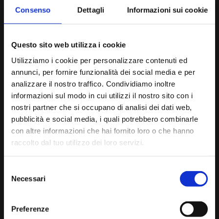
Consenso
Dettagli
Informazioni sui cookie
Questo sito web utilizza i cookie
Utilizziamo i cookie per personalizzare contenuti ed
annunci, per fornire funzionalità dei social media e per
MESSA DI QUARESIMA
analizzare il nostro traffico. Condividiamo inoltre
informazioni sul modo in cui utilizzi il nostro sito con i
15 marzo 2026
nostri partner che si occupano di analisi dei dati web,
11:00
pubblicità e social media, i quali potrebbero combinarle
Tarvisio
con altre informazioni che hai fornito loro o che hanno
Chiesa dei SS. Pietro e Paolo
raccolto dal tuo utilizzo dei loro servizi.
Alpenadria Chor Villach
Selezione
Alberto Busettini: direzione
Necessari
del
Matteo Schönberg: organo
consenso
Introitus
: G. Croce (1555 – 1609,
Tenebrae
Preferenze
Factae Sunt